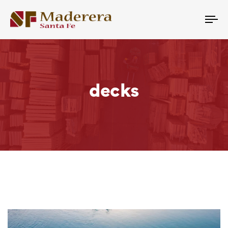
Tog
nav
decks