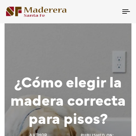
Tog
nav
¿Cómo elegir la
madera correcta
para pisos?
AUTHOR
PUBLISHED ON: