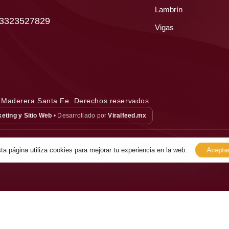
Lambrín
 3323527829
Vigas
 Maderera Santa Fe. Derechos reservados.
eting y Sitio Web
• Desarrollado por
Viralfeed.mx
ta página utiliza cookies para mejorar tu experiencia en la web.
Acepta