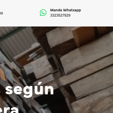
Manda Whatsapp
to
3323527829
s según
era